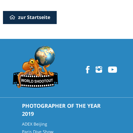
zur Startseite
PHOTOGRAPHER OF THE YEAR
2019
ADEX Beijing
Paris Dive Sh
ow